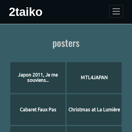
Skip
2taiko
to
content
Post
posters
navigation
Japon 2011, Je me
MTL4JAPAN
souviens...
Cabaret Faux Pas
Christmas at La Lumière